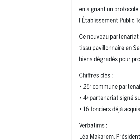
en signant un protocole 
l’Établissement Public T
Ce nouveau partenariat 
tissu pavillonnaire en S
biens dégradés pour pro
Chiffres clés :
• 25ᵉ commune partenair
• 4ᵉ partenariat signé s
• 16 fonciers déjà acqui
Verbatims :
Léa Makarem, Présidente