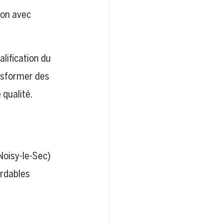
ion avec
lification du
ansformer des
qualité.
Noisy-le-Sec)
ordables